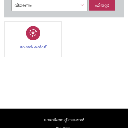
ഫിൽറ്റർ
റേഷൻ കാർഡ്
വെബ്സൈറ്റ്-നയങ്ങള്‍
സഹായം