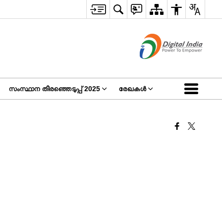
സംസ്ഥാന തിരഞ്ഞെടുപ്പ് 2025
രേഖകള്‍