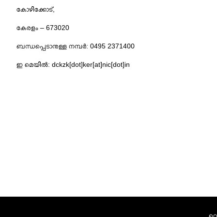
കോഴിക്കോട്,
കേരളം – 673020
ബന്ധപ്പെടാനുള്ള നമ്പർ:
0495 2371400
ഇ മെയിൽ: dckzk[dot]ker[at]nic[dot]in
വെ