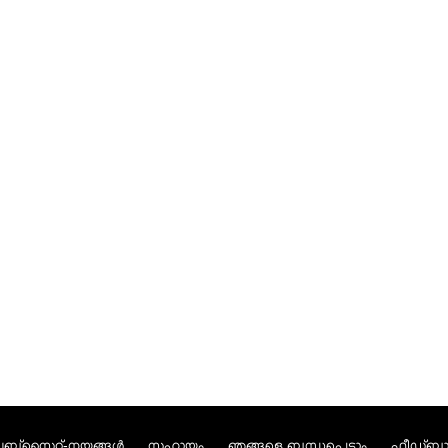
ബ്സൈറ്റ്-നയങ്ങള്‍
സഹായം
ഞങ്ങളെ ബന്ധപ്പെടാം
ഫീഡ്ബാക