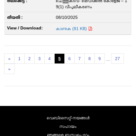
ചെത്തുകടവ്- മെഡിക്കൽ കോളേജ് – 1
9(1) വിപുലീകരണം
08/10/2025
കാണുക (81 KB)
«
1
2
3
4
5
6
7
8
9
27
...
»
വെബ്സൈറ്റ്-നയങ്ങള്‍
സഹായം
ഞങ്ങളെ ബന്ധപ്പെടാം