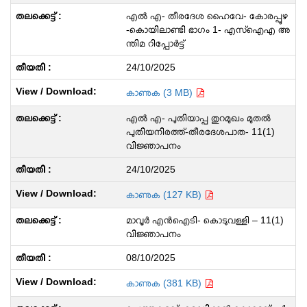
എൽ എ- തീരദേശ ഹൈവേ- കോരപ്പുഴ
-കൊയിലാണ്ടി ഭാഗം 1- എസ്ഐഎ അ
ന്തിമ റിപ്പോർട്ട്
24/10/2025
കാണുക (3 MB)
എൽ എ- പുതിയാപ്പ തുറമുഖം മുതൽ
പുതിയനിരത്ത്-തീരദേശപാത- 11(1)
വിജ്ഞാപനം
24/10/2025
കാണുക (127 KB)
മാവൂർ എൻഐടി- കൊടുവള്ളി – 11(1)
വിജ്ഞാപനം
08/10/2025
കാണുക (381 KB)