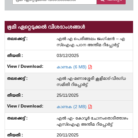
ഭൂമി ഏറ്റെടുക്കൽ വിശദാംശങ്ങൾ
എൽ എ പെരിങ്ങലം ജംഗ്ഷൻ – എ
സ്‌ഐ‌എ പഠന അന്തിമ റിപ്പോർട്ട്
03/12/2025
കാണുക (6 MB)
എൽ എ-മണാശ്ശേരി കൂളിമാട്-വിദഗ്ധ
സമിതി റിപ്പോർട്ട്
25/11/2025
കാണുക (2 MB)
എൽ എ- കോവൂർ ചോനംതൊടിത്താഴം
എസ്ഐഎ അന്തിമ റിപ്പോർട്ട്
20/11/2025