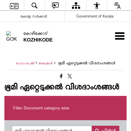
കേരള സർക്കാർ
Government of Kerala
കോഴിക്കോട്
KOZHIKODE
ഭൂമി ഏറ്റെടുക്കൽ വിശദാംശങ്ങൾ
ഹോം പേജ്
രേഖകള്‍
ഭൂമി ഏറ്റെടുക്കൽ വിശദാംശങ്ങൾ
Filter Document category wise
ഫിൽറ്റർ