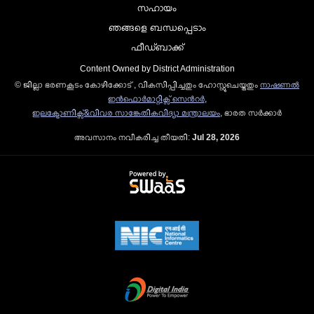
സഹായം
ഞങ്ങളെ ബന്ധപ്പെടാം
ഫീഡ്ബാക്ക്
Content Owned by District Administration
© ജില്ലാ ഭരണകൂടം കോഴിക്കോട് , വികസിപ്പിച്ചതും ഹോസ്റ്റുചെയ്തതും
നാഷണല്‍
ഇന്‍ഫൊര്‍മാറ്റിക്സ് സെന്‍റര്‍
,
ഇലക്ട്രോണിക്സ്&വിവര സാങ്കേതികവിദ്യാ മന്ത്രാലയം
, ഭാരത സര്‍ക്കാര്‍
അവസാനം നവീകരിച്ച തീയതി:
Jul 28, 2026