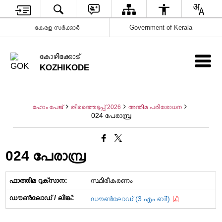
കേരള സർക്കാർ
Government of Kerala
കോഴിക്കോട്
KOZHIKODE
ഹോം പേജ്
തിരഞ്ഞെടുപ്പ് 2026
അന്തിമ പരിശോധന
024 പേരാമ്പ്ര
024 പേരാമ്പ്ര
സ്ഥിരീകരണം
ഡൗൺലോഡ് (3 എം ബി)