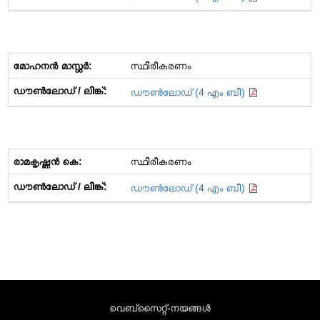
സ്ഥിരീകരണം
ഡൗൺലോഡ് (4 എം ബി)
സ്ഥിരീകരണം
ഡൗൺലോഡ് (4 എം ബി)
വെബ്സൈറ്റ്-നയങ്ങള്‍