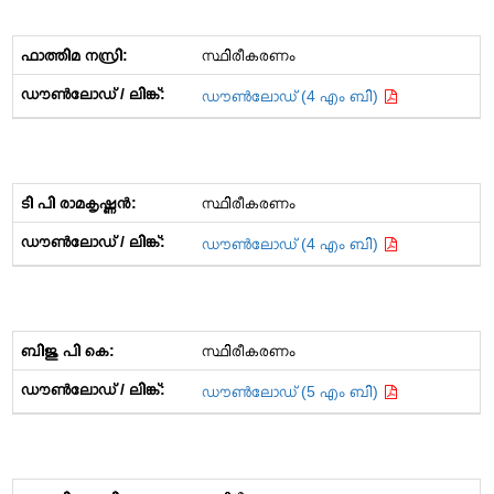
സ്ഥിരീകരണം
ഡൗൺലോഡ് (4 എം ബി)
സ്ഥിരീകരണം
ഡൗൺലോഡ് (4 എം ബി)
സ്ഥിരീകരണം
ഡൗൺലോഡ് (5 എം ബി)